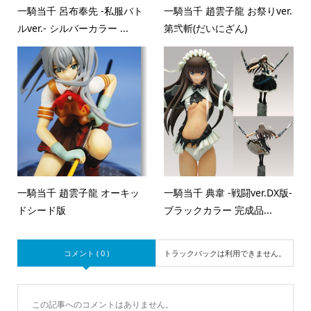
一騎当千 呂布奉先 -私服バト
一騎当千 趙雲子龍 お祭りver.
ルver.- シルバーカラー ...
第弐斬(だいにざん)
一騎当千 趙雲子龍 オーキッ
一騎当千 典韋 -戦闘ver.DX版-
ドシード版
ブラックカラー 完成品...
コメント ( 0 )
トラックバックは利用できません。
この記事へのコメントはありません。