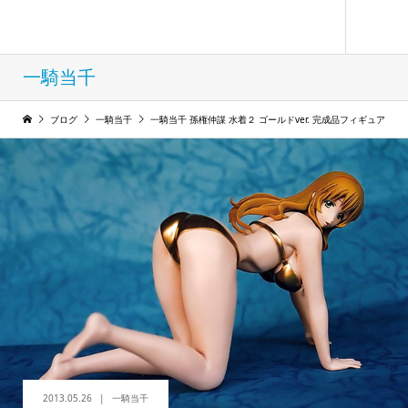
フィギュア コレクション ウィンド
一騎当千
ブログ
一騎当千
一騎当千 孫権仲謀 水着２ ゴールドver. 完成品フィギュア
2013.05.26
一騎当千