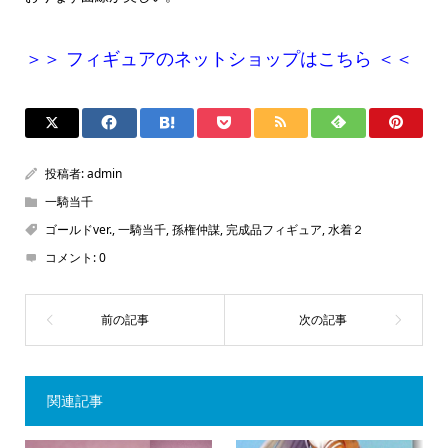
＞＞ フィギュアのネットショップはこちら ＜＜
投稿者:
admin
一騎当千
ゴールドver.
,
一騎当千
,
孫権仲謀
,
完成品フィギュア
,
水着２
コメント:
0
関連記事