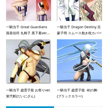
一騎当千 Great Guardians
一騎当千 Dragon Destiny 呂
孫策伯符 丸椅子 黒下着ver....
蒙子明 スムース抱き枕カバー
一騎当千 趙雲子龍 お祭りver.
一騎当千 趙雲子龍 -剣の舞-
第弐斬(だいにざん)
(ブラックカラー)