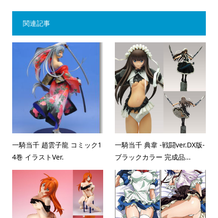
関連記事
一騎当千 趙雲子龍 コミック1
一騎当千 典韋 -戦闘ver.DX版-
4巻 イラストVer.
ブラックカラー 完成品...