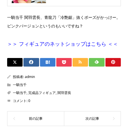
一騎当千 関羽雲長、青龍刀「冷艶鋸」抜くポーズがかっけー。
ピンクバージョンというのもいいですね？
＞＞ フィギュアのネットショップはこちら ＜＜
投稿者:
admin
一騎当千
一騎当千
,
完成品フィギュア
,
関羽雲長
コメント:
0