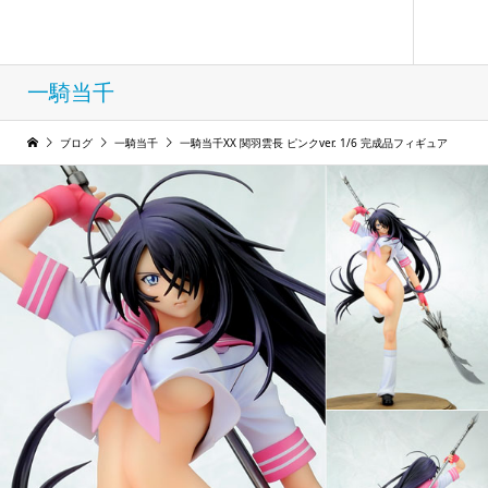
フィギュア コレクション ウィンド
一騎当千
ブログ
一騎当千
一騎当千XX 関羽雲長 ピンクver. 1/6 完成品フィギュア