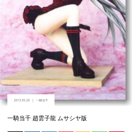
2013.05.26
一騎当千
一騎当千 趙雲子龍 ムサシヤ版