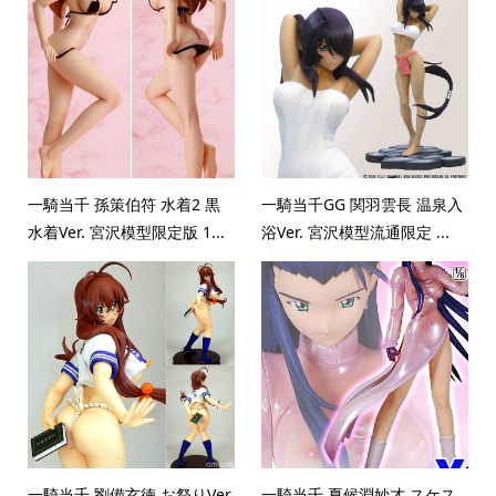
一騎当千 孫策伯符 水着2 黒
一騎当千GG 関羽雲長 温泉入
水着Ver. 宮沢模型限定版 1...
浴Ver. 宮沢模型流通限定 ...
一騎当千 劉備玄徳 お祭りVer.
一騎当千 夏候淵妙才 スケス