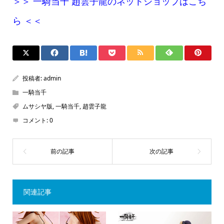
＞＞ 一騎当千 趙雲子龍のネットショップはこち
ら ＜＜
投稿者:
admin
一騎当千
ムサシヤ版
,
一騎当千
,
趙雲子龍
コメント:
0
関連記事