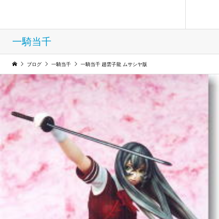
フィギュア コレクション ウィンド
一騎当千
ブログ
一騎当千
一騎当千 趙雲子龍 ムサシヤ版