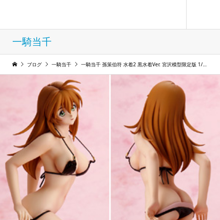
フィギュア コレクション ウィンド
一騎当千
ブログ
一騎当千
一騎当千 孫策伯符 水着2 黒水着Ver. 宮沢模型限定版 1/6 完成品フィギュア