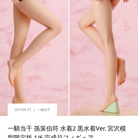
2013.05.27
一騎当千
一騎当千 孫策伯符 水着2 黒水着Ver. 宮沢模
型限定版 1/6 完成品フィギュア