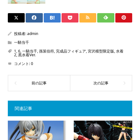
投稿者:
admin
一騎当千
1
,
6
,
一騎当千
,
孫策伯符
,
完成品フィギュア
,
宮沢模型限定版
,
水着
2
,
黒水着Ver.
コメント:
0
関連記事