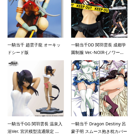
一騎当千 趙雲子龍 オーキッ
一騎当千DD 関羽雲長 成都学
ドシード版
園制服 Ver.-NOIR-(ノワー...
一騎当千GG 関羽雲長 温泉入
一騎当千 Dragon Destiny 呂
浴Ver. 宮沢模型流通限定 ...
蒙子明 スムース抱き枕カバー