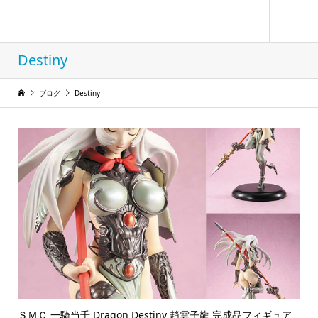
フィギュア コレクション ウィンド
Destiny
ブログ
Destiny
ＳＭＣ 一騎当千 Dragon Destiny 趙雲子龍 完成品フィギュア