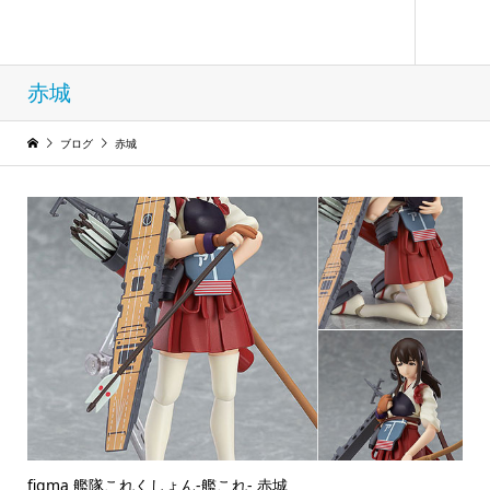
フィギュア コレクション ウィンド
赤城
ブログ
赤城
figma 艦隊これくしょん-艦これ- 赤城