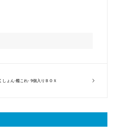
くしょん-艦これ- 9個入りＢＯＸ