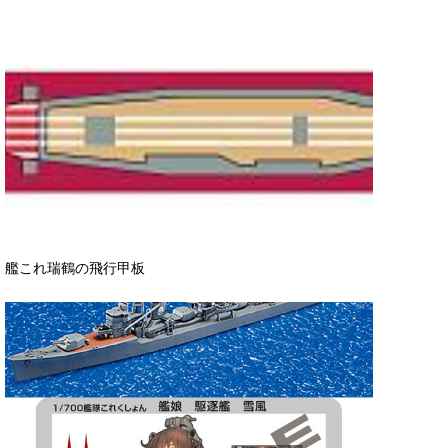
艦これ瑞鶴の飛行甲板