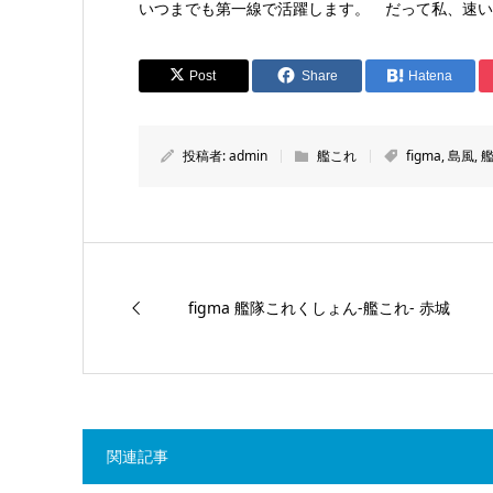
いつまでも第一線で活躍します。 だって私、速い
Post
Share
Hatena
投稿者:
admin
艦これ
figma
,
島風
,
figma 艦隊これくしょん-艦これ- 赤城
関連記事