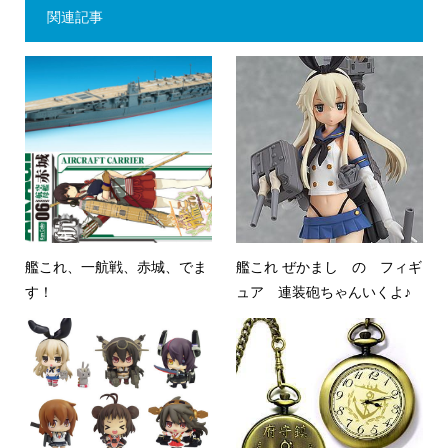
関連記事
艦これ、一航戦、赤城、でま
艦これ ぜかまし の フィギ
す！
ュア 連装砲ちゃんいくよ♪