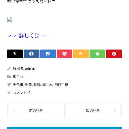
軽空母全部そろえたいねｗ
＞＞ 詳しくは･･･
投稿者:
admin
艦これ
千代田
,
千歳
,
瑞鶴
,
艦これ
,
飛行甲板
コメント:
0