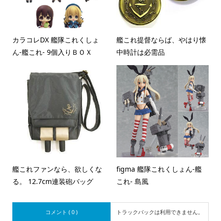
カラコレDX 艦隊これくしょ
艦これ提督ならば、やはり懐
ん-艦これ- 9個入りＢＯＸ
中時計は必需品
艦これファンなら、欲しくな
figma 艦隊これくしょん-艦
る。 12.7cm連装砲バッグ
これ- 島風
コメント ( 0 )
トラックバックは利用できません。