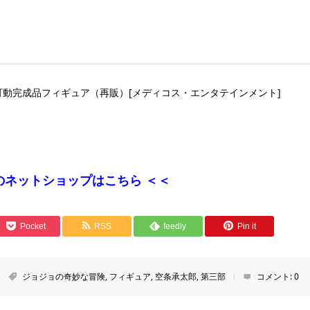
像可動完成品フィギュア（再販）[メディコス・エンタテインメント]
のネットショップはこちら ＜＜
Pocket
RSS
feedly
Pin it
ジョジョの奇妙な冒険
,
フィギュア
,
空条承太郎
,
第三部
コメント:
0