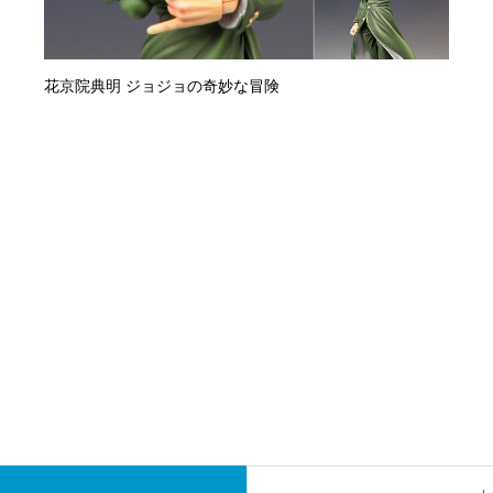
花京院典明 ジョジョの奇妙な冒険