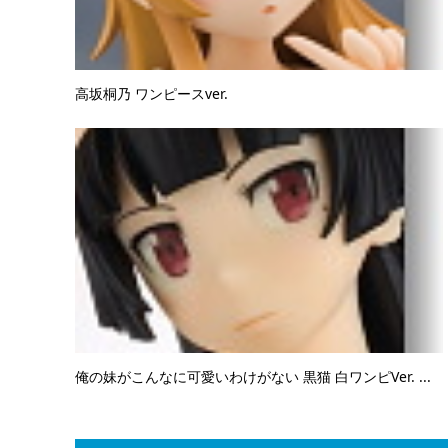
高坂桐乃 ワンピースver.
俺の妹がこんなに可愛いわけがない 黒猫 白ワンピVer. ...