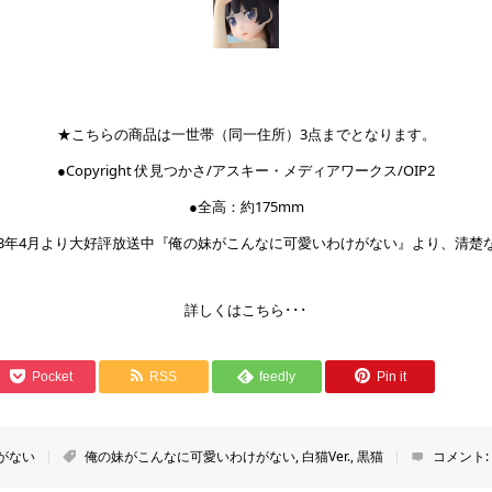
★こちらの商品は一世帯（同一住所）3点までとなります。
●Copyright 伏見つかさ/アスキー・メディアワークス/OIP2
●全高：約175mm
013年4月より大好評放送中『俺の妹がこんなに可愛いわけがない』より、清楚な<
詳しくはこちら･･･
Pocket
RSS
feedly
Pin it
がない
俺の妹がこんなに可愛いわけがない
,
白猫Ver.
,
黒猫
コメント: