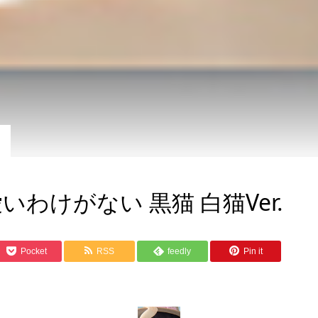
わけがない 黒猫 白猫Ver.
Pocket
RSS
feedly
Pin it